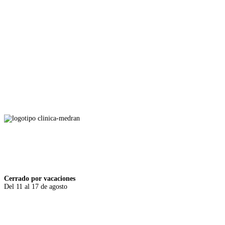
Aviso legal
Política de cookies
Política de privacidad
Cerrado por vacaciones
Del 11 al 17 de agosto
Camino de la Zarzuela, 11. 28023 Madrid
910 24 94 18