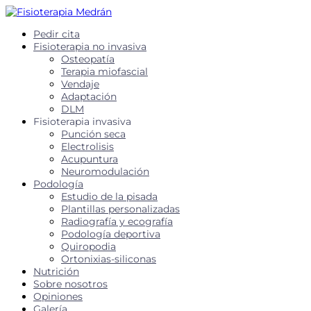
Pedir cita
Fisioterapia no invasiva
Osteopatía
Terapia miofascial
Vendaje
Adaptación
DLM
Fisioterapia invasiva
Punción seca
Electrolisis
Acupuntura
Neuromodulación
Podología
Estudio de la pisada
Plantillas personalizadas
Radiografía y ecografía
Podología deportiva
Quiropodia
Ortonixias-siliconas
Nutrición
Sobre nosotros
Opiniones
Galería