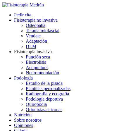
Pedir cita
Fisioterapia no invasiva
Osteopatía
Terapia miofascial
Vendaje
Adaptación
DLM
Fisioterapia invasiva
Punción seca
Electrolisis
Acupuntura
Neuromodulación
Podología
Estudio de la pisada
Plantillas personalizadas
Radiografía y ecografía
Podología deportiva
Quiropodia
Ortonixias-siliconas
Nutrición
Sobre nosotros
Opiniones
Galería