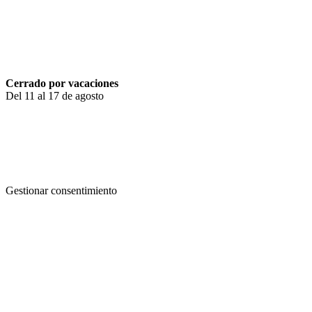
Aviso legal
Política de cookies
Política de privacidad
Cerrado por vacaciones
Del 11 al 17 de agosto
Camino de la Zarzuela, 11. 28023 Madrid
910 24 94 18
clinica@fisioterapiamedran.com
Gestionar consentimiento